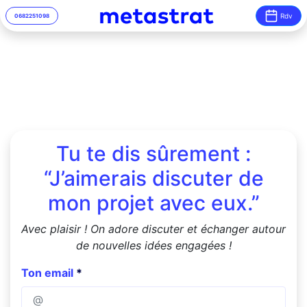
Rdv
06
82
25
10
98
Tu te dis sûrement :
“J’aimerais discuter de
mon projet avec eux.”
Avec plaisir ! On adore discuter et échanger autour
de nouvelles idées engagées !
Ton email